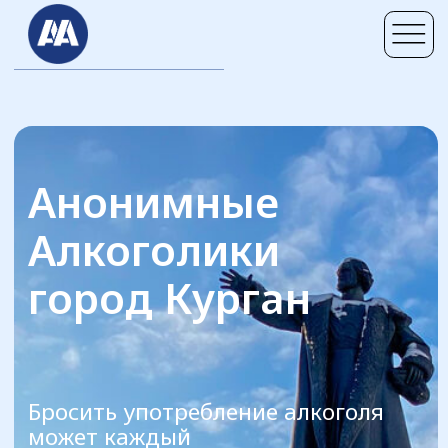
Анонимные
Алкоголики
город Курган
Бросить употребление алкоголя
может каждый
Мы расскажем как
не начать употреблять снова