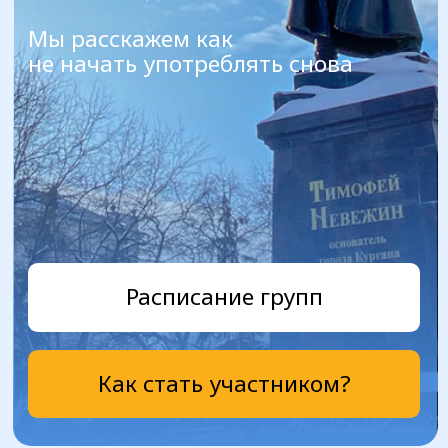
Расписание групп
Как стать участником?
АНОНИМНЫЕ
АЛКОГОЛИКИ ®
это Содружество, объединяющее мужчин и
женщин, которые делятся друг с другом своим
опытом, силами и надеждами с целью
помочь себе
и другим избавиться от алкоголизма.