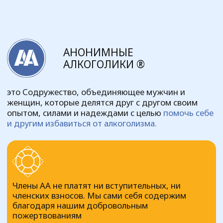
Члены АА не платят ни вступительных, ни
членских взносов. Мы сами себя содержим
благодаря нашим добровольным
пожертвованиям
В России движение Анонимных Алкоголиков
существует с 1987 г. По всей России сегодня
работает почти 1000 групп
Сообщество сотрудничает
с ГБУ "КОНД"
город Курган, улица Кирова 78
Об АА
АА не связано ни с какой сектой,
вероисповеданием, политическим
направлением, организацией или учреждением
В работе АА используется программа 12 шагов